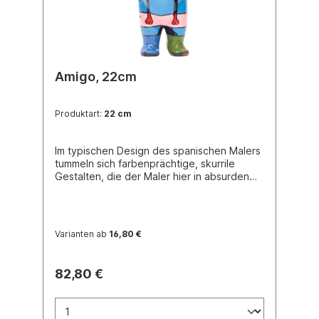
Amigo, 22cm
Produktart:
22 cm
Im typischen Design des spanischen Malers
tummeln sich farbenprächtige, skurrile
Gestalten, die der Maler hier in absurden
und komischen Situationen auf die Buddy
Bear-„ Leinwand“ bannt. Buddy Bear
Miniatur mit separater Glasplatte, in
transportsicherer Einlage verpackt. Material
Varianten ab
16,80 €
Polyresin. Handbemalt.
82,80 €