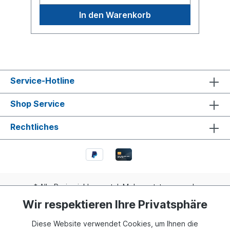
In den Warenkorb
Service-Hotline
Shop Service
Rechtliches
* Alle Preise inkl. gesetzl. Mehrwertsteuer zzgl.
Versandkosten
und ggf. Nachnahmegebühren, wenn nicht
Wir respektieren Ihre Privatsphäre
anders angegeben.
Diese Website verwendet Cookies, um Ihnen die
Realisiert mit Shopware