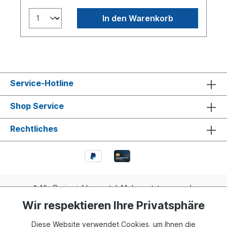
In den Warenkorb
Service-Hotline
Shop Service
Rechtliches
* Alle Preise inkl. gesetzl. Mehrwertsteuer zzgl.
Versandkosten
und ggf. Nachnahmegebühren, wenn nicht
Wir respektieren Ihre Privatsphäre
anders angegeben.
Diese Website verwendet Cookies, um Ihnen die