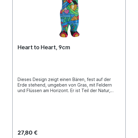
Heart to Heart, 9cm
Dieses Design zeigt einen Bären, fest auf der
Erde stehend, umgeben von Gras, mit Feldern
und Flüssen am Horizont. Er ist Teil der Natur,
nimmt alles Gute in sich auf und teilt diese Kraft
großzügig. Die bunten Herzen auf seinem Körper
stehen für Mitgefühl, Unterstützung und Hoffnung
– ein Herz für jeden als Zeichen von Güte und
Wärme. Buddy Bear Miniatur in einer Einzelbox.
Material Polyresin. Handbemalt.
27,80 €