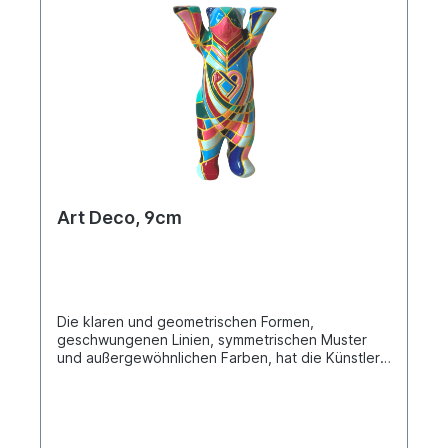
Art Deco, 9cm
Die klaren und geometrischen Formen,
geschwungenen Linien, symmetrischen Muster
und außergewöhnlichen Farben, hat die Künstlerin
Ela W. im Stil des Art Deco meisterlich umgesetzt.
Das Design ist vollständig von Hand graviert und
bemalt.. Buddy Bear Miniatur in einer Einzelbox.
Material Polyresin.