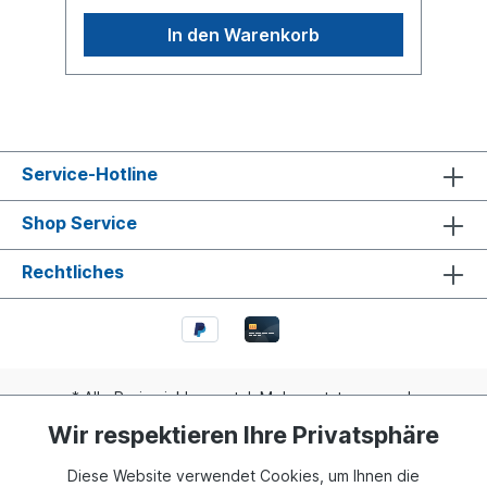
wunderbaren Techno-Musik.
In den Warenkorb
Service-Hotline
Shop Service
Rechtliches
* Alle Preise inkl. gesetzl. Mehrwertsteuer zzgl.
Versandkosten
und ggf. Nachnahmegebühren, wenn nicht
Wir respektieren Ihre Privatsphäre
anders angegeben.
Diese Website verwendet Cookies, um Ihnen die
Realisiert mit Shopware