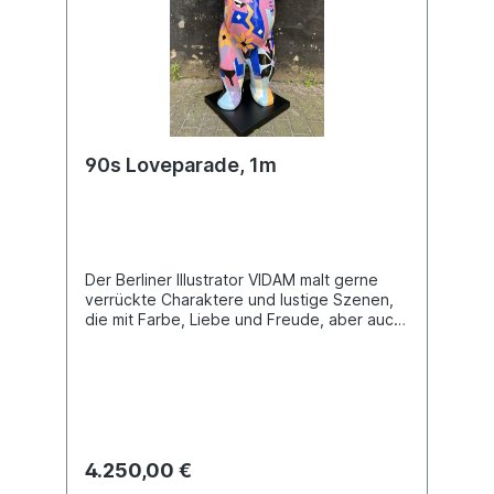
90s Loveparade, 1m
Der Berliner Illustrator VIDAM malt gerne
verrückte Charaktere und lustige Szenen,
die mit Farbe, Liebe und Freude, aber auch
mit popsurrealistischen und abstrakten
Elementen gefüllt sind. Sein Hauptmedium
ist die Wandgestaltung und -malerei.
Inspiriert von der Loveparade in den 90er
Jahren, illustriert hier der Künstler der
lauten, bunten, toleranten und
kosmopolitischen Atmosphäre dieser
4.250,00 €
Massenveranstaltung sowie der