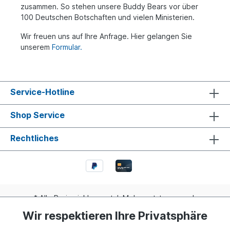
zusammen. So stehen unsere Buddy Bears vor über
100 Deutschen Botschaften und vielen Ministerien.
Wir freuen uns auf Ihre Anfrage. Hier gelangen Sie
unserem
Formular.
Service-Hotline
Shop Service
Rechtliches
* Alle Preise inkl. gesetzl. Mehrwertsteuer zzgl.
Versandkosten
und ggf. Nachnahmegebühren, wenn nicht
Wir respektieren Ihre Privatsphäre
anders angegeben.