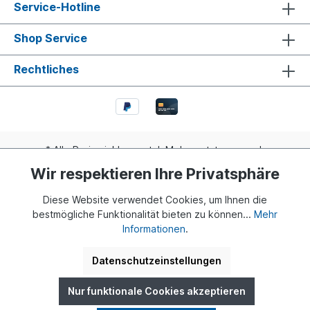
Service-Hotline
Shop Service
Rechtliches
* Alle Preise inkl. gesetzl. Mehrwertsteuer zzgl.
Versandkosten
und ggf. Nachnahmegebühren, wenn nicht
Wir respektieren Ihre Privatsphäre
anders angegeben.
Diese Website verwendet Cookies, um Ihnen die
Realisiert mit Shopware
bestmögliche Funktionalität bieten zu können...
Mehr
Informationen
.
© 2024 Buddy Bär Berlin GmbH | Eine Initiative von Dr. Klaus
Herlitz und Eva Herlitz
Datenschutzeinstellungen
Nur funktionale Cookies akzeptieren