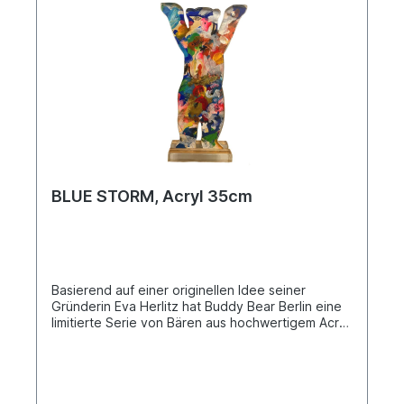
BLUE STORM, Acryl 35cm
Basierend auf einer originellen Idee seiner
Gründerin Eva Herlitz hat Buddy Bear Berlin eine
limitierte Serie von Bären aus hochwertigem Acryl
entwickelt. Die berühmte Silhouette, dieses Mal in
2D, ermöglicht das Einfügen eines originellen
Kunstwerks. Das Werk ist ein Unikat und
nummeriert. Doppelte Buddy Bear Silhouette aus
Acryl Material mit Sockel. Kunstwerk auf Papier