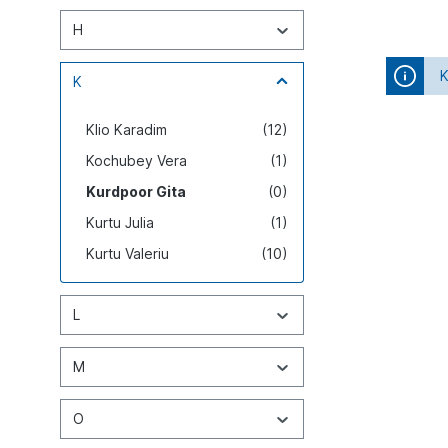
H
K
K
Klio Karadim
(12)
Kochubey Vera
(1)
Kurdpoor Gita
(0)
Kurtu Julia
(1)
Kurtu Valeriu
(10)
L
M
O