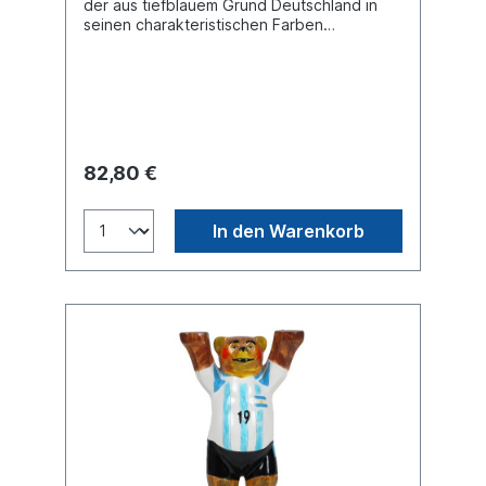
der aus tiefblauem Grund Deutschland in
seinen charakteristischen Farben
hervorgehoben wird. Auf der Rückseite des
Buddy Bears sind viele berühmte Bauwerke
unseres Landes abgebildet. Buddy Bear
Miniatur mit separater Glasplatte, in
transportsicherer Einlage verpackt. Material
Polyresin. Handgefertigt.
82,80 €
In den Warenkorb