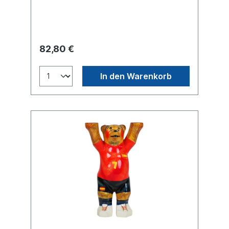
Linien drücken die Vielfalt der Menschen
und Energien aus, die ein gemeinsames Ziel
verfolgen. Auf der Rückseite strecken sich
viele Hände einander entgegen und
symbolisieren „Hand-in-Hand“ die
82,80 €
Zusammenarbeit und die gegenseitige
Unterstützung der verschiedenen Länder.
Buddy Bear Miniatur mit separater
In den Warenkorb
Glasplatte, in transportsicherer Einlage
verpackt. Material Polyresin. Handbemalt.