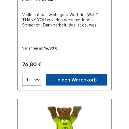
Vielleicht das wichtigste Wort der Welt?
THANK YOU in vielen verschiedenen
Sprachen, Dankbarkeit, das ist es, was
unser Buddy Bear vermittelt, der von dem
berühmten spanischen Tattoo-Künstler
Carlos Beitia entworfen wurde. Buddy Bear
Miniatur mit separater Glasplatte, in
Varianten ab
16,80 €
transportsicherer Einlage verpackt. Material
Polyresin. Handgefertigt.
76,80 €
In den Warenkorb