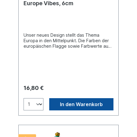
Europe Vibes, 6cm
Unser neues Design stellt das Thema
Europa in den Mittelpunkt. Die Farben der
europäischen Flagge sowie Farbwerte aus
der Natur sollen auf das Thema Umwelt
aufmerksam machen. Die geschwungenen
Linien drücken die Vielfalt der Menschen
und Energien aus, die ein gemeinsames Ziel
verfolgen. Auf der Rückseite strecken sich
viele Hände einander entgegen und
symbolisieren „Hand-in-Hand“ die
16,80 €
Zusammenarbeit und die gegenseitige
Unterstützung der verschiedenen Länder.
Buddy Bear Miniatur. Material Polyresin.
In den Warenkorb
Handbemalt.