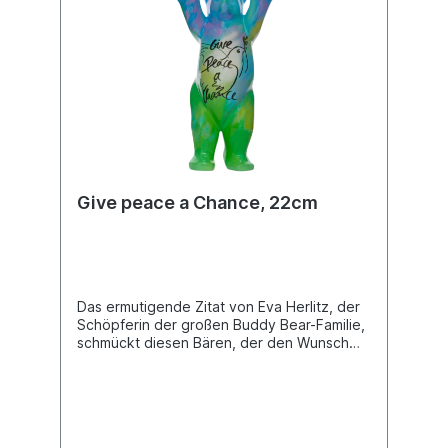
Give peace a Chance, 22cm
Das ermutigende Zitat von Eva Herlitz, der
Schöpferin der großen Buddy Bear-Familie,
schmückt diesen Bären, der den Wunsch
nach Frieden für alle Menschen ausdrückt.
Buddy Bear Miniatur mit separater
Glasplatte, in transportsicherer Einlage
verpackt. Material Polyresin. Handbemalt.