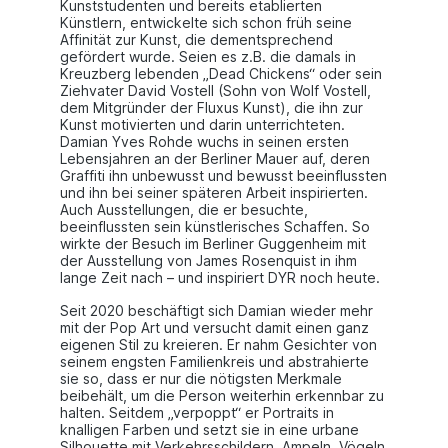
Kunststudenten und bereits etablierten
Künstlern, entwickelte sich schon früh seine
Affinität zur Kunst, die dementsprechend
gefördert wurde. Seien es z.B. die damals in
Kreuzberg lebenden „Dead Chickens“ oder sein
Ziehvater David Vostell (Sohn von Wolf Vostell,
dem Mitgründer der Fluxus Kunst), die ihn zur
Kunst motivierten und darin unterrichteten.
Damian Yves Rohde wuchs in seinen ersten
Lebensjahren an der Berliner Mauer auf, deren
Graffiti ihn unbewusst und bewusst beeinflussten
und ihn bei seiner späteren Arbeit inspirierten.
Auch Ausstellungen, die er besuchte,
beeinflussten sein künstlerisches Schaffen. So
wirkte der Besuch im Berliner Guggenheim mit
der Ausstellung von James Rosenquist in ihm
lange Zeit nach – und inspiriert DYR noch heute.
Seit 2020 beschäftigt sich Damian wieder mehr
mit der Pop Art und versucht damit einen ganz
eigenen Stil zu kreieren. Er nahm Gesichter von
seinem engsten Familienkreis und abstrahierte
sie so, dass er nur die nötigsten Merkmale
beibehält, um die Person weiterhin erkennbar zu
halten. Seitdem „verpoppt“ er Portraits in
knalligen Farben und setzt sie in eine urbane
Silhouette mit Verkehrsschildern, Ampeln, Vögeln