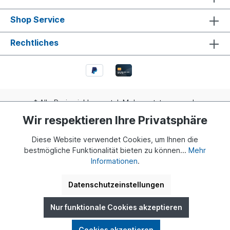
Shop Service
Rechtliches
* Alle Preise inkl. gesetzl. Mehrwertsteuer zzgl.
Versandkosten
und ggf. Nachnahmegebühren, wenn nicht
Wir respektieren Ihre Privatsphäre
anders angegeben.
Diese Website verwendet Cookies, um Ihnen die
Realisiert mit Shopware
bestmögliche Funktionalität bieten zu können...
Mehr
Informationen
.
© 2024 Buddy Bär Berlin GmbH | Eine Initiative von Dr. Klaus
Herlitz und Eva Herlitz
Datenschutzeinstellungen
Nur funktionale Cookies akzeptieren
Cookies akzeptieren