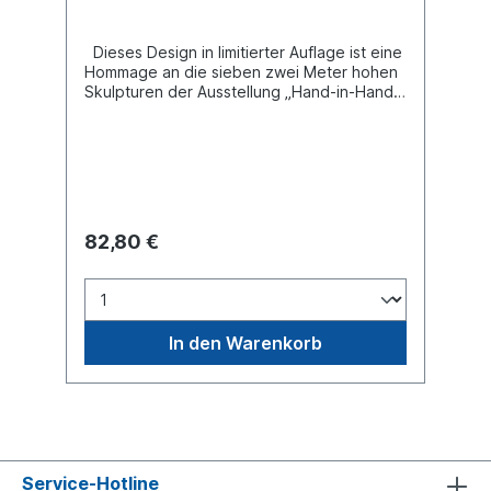
Dieses Design in limitierter Auflage ist eine
Hommage an die sieben zwei Meter hohen
Skulpturen der Ausstellung „Hand-in-Hand
für Toleranz“ – eindrucksvolle Werke des
Künstlers DYR, die ein starkes Zeichen für
Zusammenhalt und Offenheit setzen. Buddy
Bear Miniatur mit separater Glasplatte, in
transportsicherer Einlage verpackt. Material
Polyresin. Handgefertigt.
82,80 €
In den Warenkorb
Service-Hotline