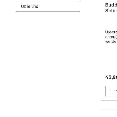
Budd
Über uns
Selb
Unsere
darauf
werden. Werden Sie krea
beste 
Acrylfar
anschl
Bear M
Glaspl
Einlag
45,8