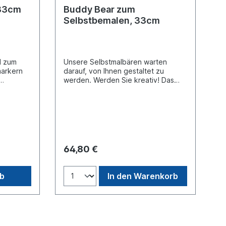
 33cm
Buddy Bear zum
Selbstbemalen, 33cm
nd zum
Unsere Selbstmalbären warten
markern
darauf, von Ihnen gestaltet zu
werden. Werden Sie kreativ! Das
bei
beste Ergebnis erhalten Sie mit
Acrylfarben und einem
3 cm mit
anschließenden Acryllack. Größe:
ca. 33 cm mit Sockel. Material:
Polyresin.
64,80 €
rb
In den Warenkorb