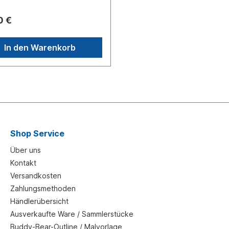
werk zu
ten, und macht es so zum
0 €
 DIY-Buddy Bären-Malset
husiasten jeden Alters. Inhalt:
dy Bear Miniatur (Größe: ca.
In den Warenkorb
 mit Glasplatte. Pinsel x3 und
Farben x6.
Shop Service
Über uns
Kontakt
Versandkosten
Zahlungsmethoden
Händlerübersicht
Ausverkaufte Ware / Sammlerstücke
Buddy-Bear-Outline / Malvorlage