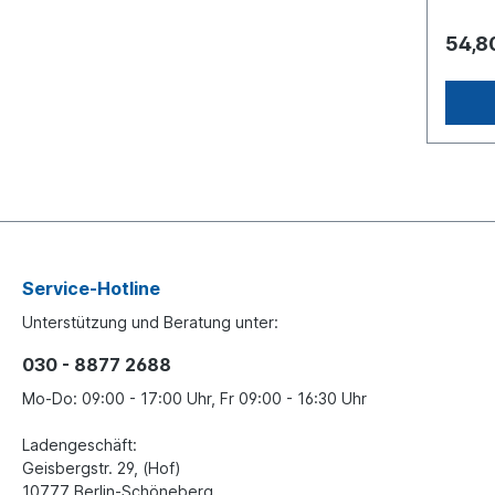
eigenes Bärenmeister
gestal
54,8
perfekten
für Ent
1x Bud
22 cm)
Acryl 
Service-Hotline
Unterstützung und Beratung unter:
030 - 8877 2688
Mo-Do: 09:00 - 17:00 Uhr, Fr 09:00 - 16:30 Uhr
Ladengeschäft:
Geisbergstr. 29, (Hof)
10777 Berlin-Schöneberg