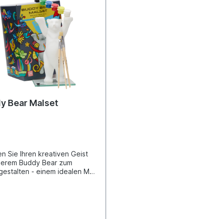
y Bear Malset
en Sie Ihren kreativen Geist
serem Buddy Bear zum
gestalten - einem idealen Mal-
r Erwachsene und Kinder ab 3
, das ein bezauberndes DIY-
unsterlebnis bietet. Dieses
ewöhnliche Set enthält alle
gen Materialien, um Ihr