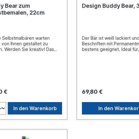
y Bear zum
Design Buddy Bear,
stbemalen, 22cm
 Selbstmalbären warten
Der Bär ist weiß lackiert u
, von Ihnen gestaltet zu
Beschriften mit Permanent
tiv! Das
bestens geeignet. Ideal für
Ergebnis erhalten Sie mit
Unterschriftensammlungen 
ben und einem
Hochzeiten, Jubiläen oder
ießenden Acryllack. Buddy
Geburtstagen. Größe: ca. 3
iniatur mit separater
Sockel. Material: Polyresin.
atte, in transportsicherer
e verpackt. Material Polyresin.
0 €
69,80 €
In den Warenkorb
In den Warenko