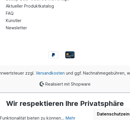
Aktueller Produktkatalog
FAQ
Künstler
Newsletter
ehrwertsteuer zzgl.
Versandkosten
und ggf. Nachnahmegebühren, w
Realisiert mit Shopware
Buddy Bär Berlin GmbH | Eine Initiative von Dr. Klaus Herlitz und Eva
Wir respektieren Ihre Privatsphäre
Datenschutzein
unktionalität bieten zu können...
Mehr