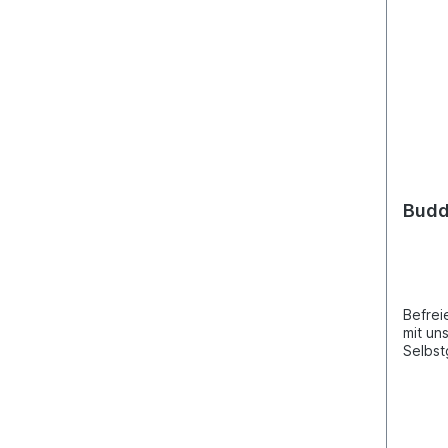
Budd
Befrei
mit un
Selbst
Set fü
Jahren
Bärenk
außerg
wichti