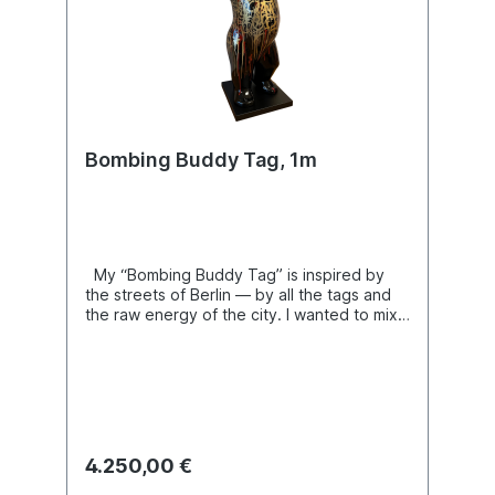
Bombing Buddy Tag, 1m
My “Bombing Buddy Tag” is inspired by
the streets of Berlin — by all the tags and
the raw energy of the city. I wanted to mix
black and gold to show the contrast
between street and luxury, and how they
can exist together in harmony. For me, this
Buddy Bear reflects Berlin’s unique blend of
strength, chaos, art, and warmth — all
wrapped up in such a friendly and iconic
figure. Unikat – H1m – Hochglanzlackierung
4.250,00 €
– ohne Sockel (kann auf Wunsch separat
angefragt werden). Transport innerhalb