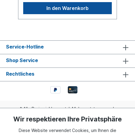
Deutschlands inklusive. Für Lieferungen ins
In den Warenkorb
Ausland erstellen wir Ihnen gerne ein
separates Angebot je nach Zielland.
Service-Hotline
Shop Service
Rechtliches
* Alle Preise inkl. gesetzl. Mehrwertsteuer zzgl.
Versandkosten
und ggf. Nachnahmegebühren, wenn nicht
Wir respektieren Ihre Privatsphäre
anders angegeben.
Diese Website verwendet Cookies, um Ihnen die
Realisiert mit Shopware