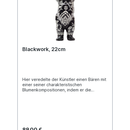
Blackwork, 22cm
Hier veredelte der Künstler einen Bären mit
einer seiner charakteristischen
Blumenkompositionen, indem er die
Blackwork-Tätowierungstechnik anwandte.
Diese Technik hebt sich durch ihre starken
Kontraste hervor, die ausschließlich durch
den Gebrauch von schwarzer Farbe erzielt
werden. Buddy Bear Miniatur mit separater
Glasplatte, in transportsicherer Einlage
verpackt. Material Polyresin. Handbemalt.
89,00 €