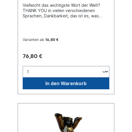
Vielleicht das wichtigste Wort der Welt?
THANK YOU in vielen verschiedenen
Sprachen, Dankbarkeit, das ist es, was
unser Buddy Bear vermittelt, der von dem
berühmten spanischen Tattoo-Künstler
Carlos Beitia entworfen wurde. Buddy Bear
Miniatur mit separater Glasplatte, in
Varianten ab
16,80 €
transportsicherer Einlage verpackt. Material
Polyresin. Handgefertigt.
76,80 €
In den Warenkorb