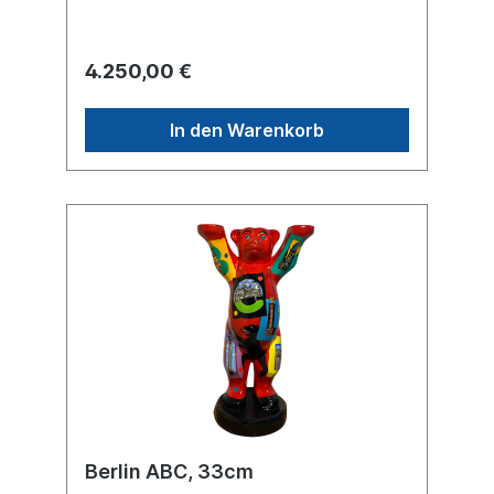
strength, chaos, art, and warmth — all
wrapped up in such a friendly and iconic
figure. Unikat – H1m – Hochglanzlackierung
4.250,00 €
– ohne Sockel (kann auf Wunsch separat
angefragt werden). Transport innerhalb
Deutschlands inklusive. Für Lieferungen ins
In den Warenkorb
Ausland erstellen wir Ihnen gerne ein
separates Angebot je nach Zielland.
Berlin ABC, 33cm