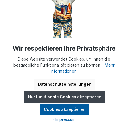
Wir respektieren Ihre Privatsphäre
Spreeglanz am Berliner Dom, 1m
Diese Website verwendet Cookies, um Ihnen die
bestmögliche Funktionalität bieten zu können...
Mehr
Informationen
.
Unikat aus der Ausstellung DISCOVER ART -
aktuell im Waldorf Astoria Berlin
Datenschutzeinstellungen
Hochglanzlackierung – inklusive Holzsockel.
Nur funktionale Cookies akzeptieren
Cookies akzeptieren
- Impressum