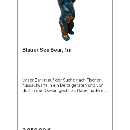
Blauer Sea Bear, 1m
Unser Bär ist auf der Suche nach Fischen
flussaufwärts in ein Delta geraten und von
dort in den Ozean gestürzt. Dabei hatte er
sich von den Tiefen des Ozeans keine
Vorstellung gemacht und ist durch sein
Gewicht bald am Meeresgrund
angekommen. Schnell haben sich einige der
Meeresbewohner an ihn geschmiegt,
andere umkreisen ihn skeptisch und wieder
andere suchen an ihm festen Halt. Doch