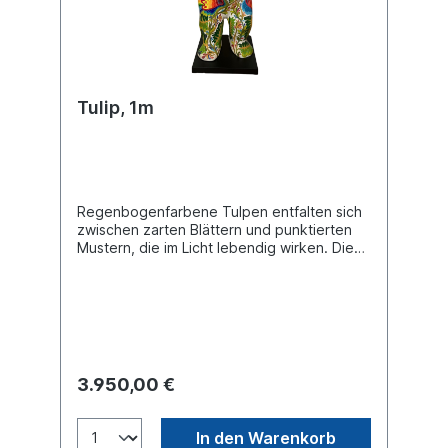
Tulip, 1m
Regenbogenfarbene Tulpen entfalten sich
zwischen zarten Blättern und punktierten
Mustern, die im Licht lebendig wirken. Die
intensiven Kontraste und farbigen
Rhythmen erzeugen eine beinahe magische
Bewegung. So wird dieser Buddy Bär zu
einer traumhaften Silhouette zwischen
Natur und modernem Märchen. Material:
Glasfaser. Inkl. lackiertem MDF-Holzsockel.
Der Bär ist mit 2K-Klarlack versiegelt.Höhe
3.950,00 €
ca. 1 m. Im Falle eines Kaufs sind eventuell
anfallende Einfuhrabgaben (Zoll und
Einfuhrumsatzsteuer) vom Käufer vor Ort zu
In den Warenkorb
entrichten.