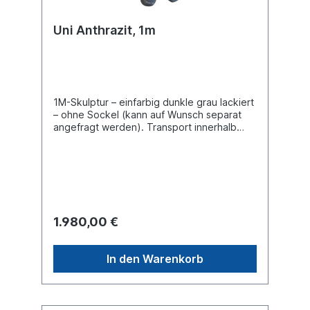
Uni Anthrazit, 1m
1M-Skulptur – einfarbig dunkle grau lackiert
– ohne Sockel (kann auf Wunsch separat
angefragt werden). Transport innerhalb
Deutschlands inklusive. Für Lieferungen ins
Ausland erstellen wir Ihnen gerne ein
separates Angebot je nach Zielland.
1.980,00 €
In den Warenkorb