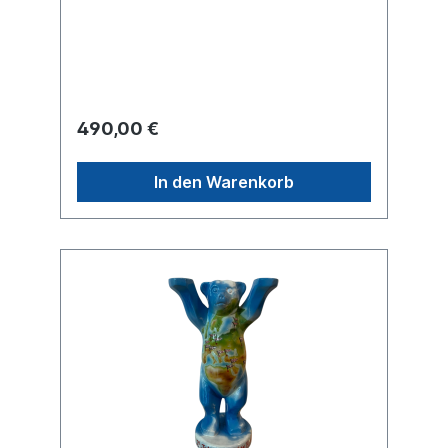
Komposition entworfen, in der sich die
Silhouetten von Schlössern, Kirchen und
historischen Bauwerken Berlins und
Bukarests miteinander verweben. In ihrem
lebendigen, farbintensiven und malerischen
Stil vereint sie diese architektonischen
Wahrzeichen – Paläste, Kathedralen,
490,00 €
Kuppeln und historische Fassaden – zu
einer imaginären Landschaft, die zugleich
pittoresk und lichtdurchflutet wirkt. Der
In den Warenkorb
Buddy Bear wird so zum künstlerischen
Bindeglied zwischen zwei Städten, die von
einer reichen Geschichte, vielfältigen
architektonischen Einflüssen und einer
gemeinsamen kulturellen Energie im Herzen
Europas geprägt sind.