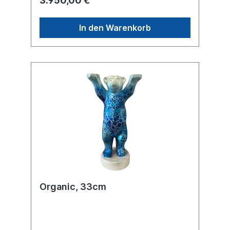
3.950,00 €
unser Bär ringt in den Tiefen um Luft und
sollte bald wieder an die Meeresoberfläche
gelangen. Es bleibt ihm nicht viel Zeit, sich
In den Warenkorb
von allen zu verabschieden, die mit ihm
Freundschaft schließen wollten. Deshalb
stößt er sich mit einem kräftigen Tritt vom
Meeresgrund ab und gelangt hoffentlich
sicher zurück an die Luft! Unikat – H1m –
Hochglanzlackierung – ohne Sockel (kann
auf Wunsch separat angefragt werden).
Transport innerhalb Deutschlands inklusive.
Für Lieferungen ins Ausland erstellen wir
Ihnen gerne ein separates Angebot je nach
Zielland.
Organic, 33cm