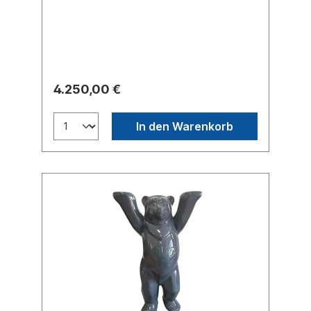
eine glasfaserverstärkte Bärenskulptur, die
mit mehreren Schichten Lack und Blattmetall
überzogen und rundum mit Koi-Fischen
bemalt wurde (Acrylfarben von Schmincke).
Zugrunde liegt ein goldener Bär, der
versehentlich in einen Teich geraten ist,
und um den herum sämtliche Formen,
4.250,00 €
Farben und Größen von Koi-Fischen
schwimmen. Der Bär hebt aus Achtsamkeit
gegenüber den Bewohnern des Teiches
In den Warenkorb
seine Arme, um niemanden zu verletzen,
und zugleich, um das Spektakel zu
betrachten. So können die Kois ruhig um ihn
herumschwimmen, und der Bär ist somit kein
bestialisches Monster – obwohl er wohl
auch anders könnte!