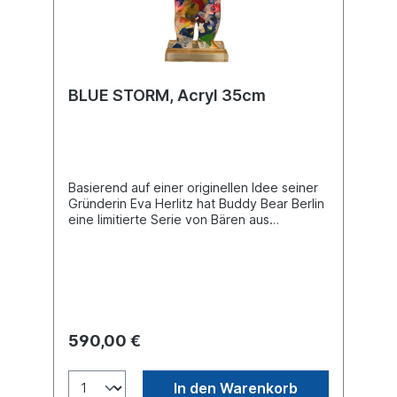
BLUE STORM, Acryl 35cm
Basierend auf einer originellen Idee seiner
Gründerin Eva Herlitz hat Buddy Bear Berlin
eine limitierte Serie von Bären aus
hochwertigem Acryl entwickelt. Die
berühmte Silhouette, dieses Mal in 2D,
ermöglicht das Einfügen eines originellen
Kunstwerks. Das Werk ist ein Unikat und
nummeriert. Doppelte Buddy Bear
Silhouette aus Acryl Material mit Sockel.
Kunstwerk auf Papier gemalt von der
590,00 €
Schweizer Künstlerin Sabeth Holland.
In den Warenkorb