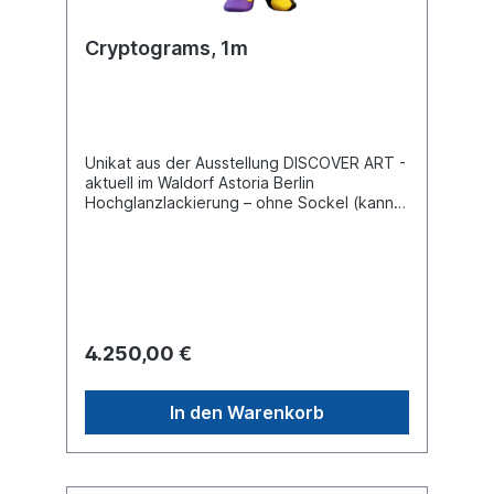
Cryptograms, 1m
Unikat aus der Ausstellung DISCOVER ART -
aktuell im Waldorf Astoria Berlin
Hochglanzlackierung – ohne Sockel (kann
auf Wunsch separat angefragt werden).
Transport innerhalb Deutschlands inklusive.
Für Lieferungen ins Ausland erstellen wir
Ihnen gerne ein separates Angebot je nach
Zielland.
4.250,00 €
In den Warenkorb