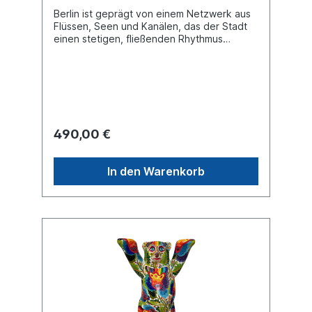
Berlin ist geprägt von einem Netzwerk aus
Flüssen, Seen und Kanälen, das der Stadt
einen stetigen, fließenden Rhythmus
verleiht. Diese Beziehung zum Wasser steht
im Mittelpunkt des künstlerischen Werks
und prägt die Interpretation der Stadt.
Unikat in der Größe 33 cm mit rundem
Sockel.
490,00 €
In den Warenkorb