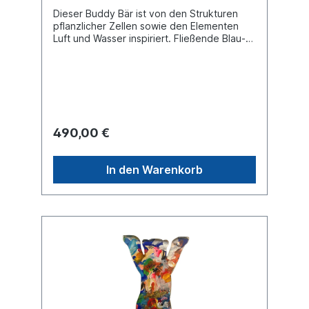
Dieser Buddy Bär ist von den Strukturen
pflanzlicher Zellen sowie den Elementen
Luft und Wasser inspiriert. Fließende Blau-
und Perlmutttöne symbolisieren
Lebendigkeit, Bewegung und die
Verbundenheit allen Lebens. Das Kunstwerk
steht für die schöpferische Kraft der Natur
und die Energie des Lebens. Unikat in der
Größe 33 cm mit rundem Sockel.
490,00 €
In den Warenkorb