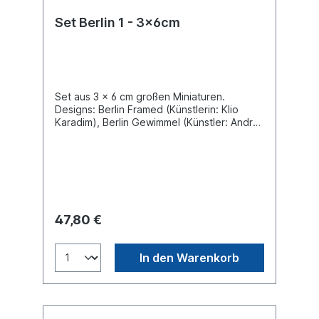
Set Berlin 1 - 3x6cm
Set aus 3 x 6 cm großen Miniaturen.
Designs: Berlin Framed (Künstlerin: Klio
Karadim), Berlin Gewimmel (Künstler: Andrej
Wolff), Berlin Spektrum (Künstler: Valeriu
Kurtu). Material Polyresin. Geschenk
Verpackung.
47,80 €
In den Warenkorb