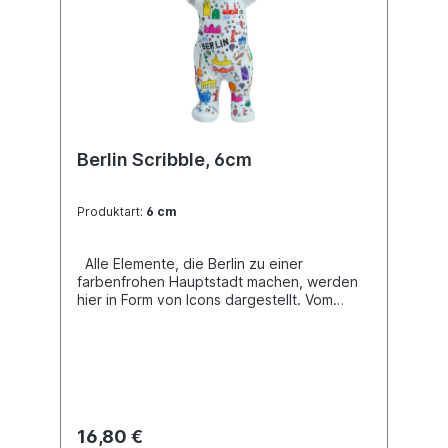
Berlin Scribble, 6cm
Produktart:
6 cm
Alle Elemente, die Berlin zu einer
farbenfrohen Hauptstadt machen, werden
hier in Form von Icons dargestellt. Vom
Brandenburger Tor über die Curry Wurst bis
hin zum Trabant oder dem leckeren
„Berliner“, dem Pfannkuchen. Ein
"ikonischer" Stil!
16,80 €