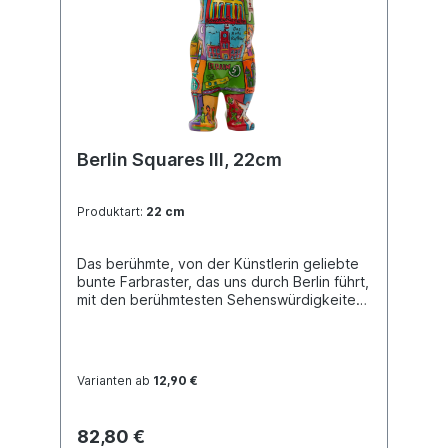
Berlin Squares III, 22cm
Produktart:
22 cm
Das berühmte, von der Künstlerin geliebte
bunte Farbraster, das uns durch Berlin führt,
mit den berühmtesten Sehenswürdigkeiten
im Fokus. Buddy Bear Miniatur mit separater
Glasplatte, in transportsicherer Einlage
verpackt. Material Polyresin. Handbemalt.
Varianten ab
12,90 €
82,80 €