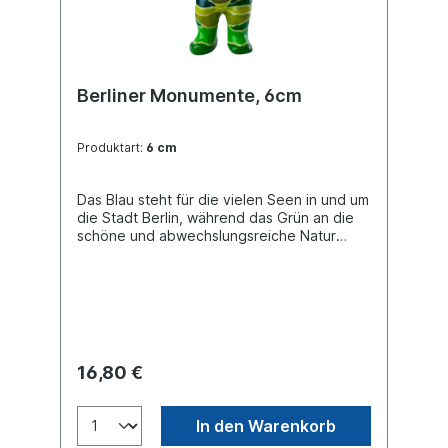
Berliner Monumente, 6cm
Produktart:
6 cm
Das Blau steht für die vielen Seen in und um
die Stadt Berlin, während das Grün an die
schöne und abwechslungsreiche Natur
erinnert, die Berlin umgibt. Das Design
dieses Bären ist inspiriert von den
wunderschönen Kacheln und Souvenirs, die
die Menschen so lieben. Es wurde eine
traditionelle Technik angewandt, bei der
die verschiedenen Farben und Schatten
durch dünne Trennwände voneinander
16,80 €
separiert sind.
In den Warenkorb