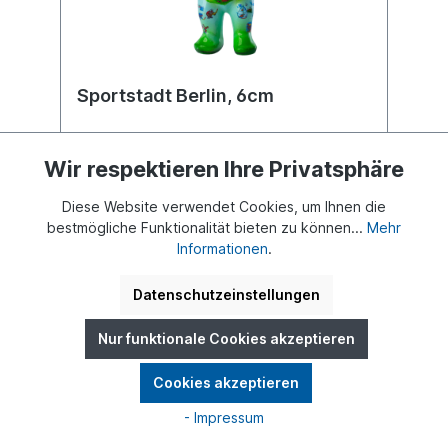
Sportstadt Berlin, 6cm
Produktart:
6 cm
Wir respektieren Ihre Privatsphäre
Buddy Bear Miniatur mit separater
Diese Website verwendet Cookies, um Ihnen die
Glasplatte, in transportsicherer Einlage
bestmögliche Funktionalität bieten zu können...
Mehr
verpackt. Material Polyresin. Handgefertigt.
Informationen
.
Datenschutzeinstellungen
Nur funktionale Cookies akzeptieren
16,80 €
Cookies akzeptieren
- Impressum
In den Warenkorb