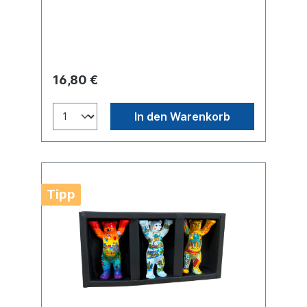
sammelte sie zahlreiche Inspirationen in der
Bibliothek der Freien Universität. Der Bär
zeigt Berliner Wappen aus
unterschiedlichen Epochen sowie
verschiedene Post- und Staatssiegel.
16,80 €
In den Warenkorb
Tipp