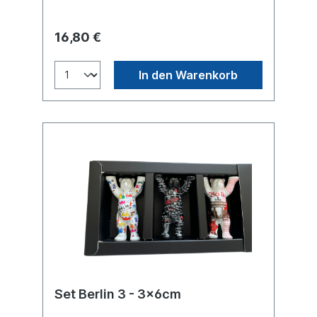
des Wappentiers zu sehen, die das
vielfältige Leben in Berlin widerspiegeln,
wie zum Beispiel als Business-Bär, Super-
16,80 €
Bär, Europa-Bär oder Party-Bär. Aufgrund
der fantastischen Vielfalt der Stadt, gibt es
natürlich auch einen Drachen-Bär und einen
In den Warenkorb
Einhorn-Bär.
Set Berlin 3 - 3x6cm