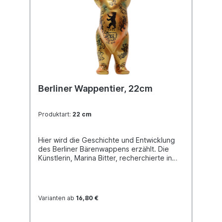
Berliner Wappentier, 22cm
Produktart:
22 cm
Hier wird die Geschichte und Entwicklung
des Berliner Bärenwappens erzählt. Die
Künstlerin, Marina Bitter, recherchierte in
mehreren Berliner Bibliotheken, vor allem
sammelte sie zahlreiche Inspirationen in der
Bibliothek der Freien Universität. Der Bär
zeigt Berliner Wappen aus
Varianten ab
16,80 €
unterschiedlichen Epochen sowie
verschiedene Post- und Staatssiegel.
Buddy Bear Miniatur mit separater