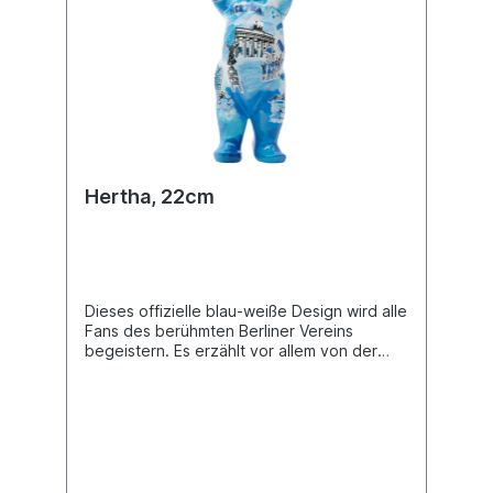
Hertha, 22cm
Dieses offizielle blau-weiße Design wird alle
Fans des berühmten Berliner Vereins
begeistern. Es erzählt vor allem von der
Leidenschaft für den Fußball und greift
Schlüsselelemente aus der Geschichte von
Hertha BSC auf, wie den Dampfer, das
Olympiastadion, die Ostkurve... Buddy Bear
Miniatur mit separater Glasplatte, in
transportsicherer Einlage verpackt. Material
Polyresin. Handgefertigt.