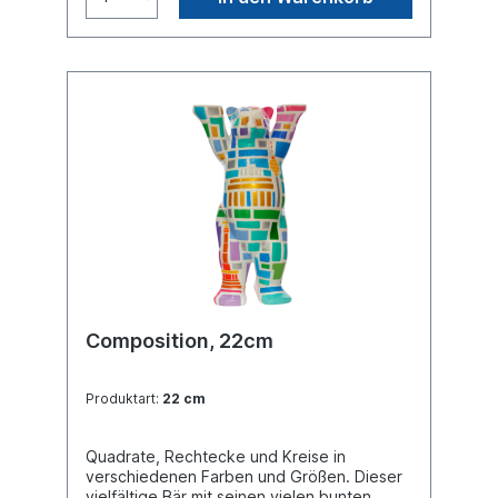
Einhorn-Bär. Buddy Bear Miniatur mit
separater Glasplatte, in transportsicherer
Einlage verpackt. Material Polyresin.
Handgefertigt.
Composition, 22cm
Produktart:
22 cm
Quadrate, Rechtecke und Kreise in
verschiedenen Farben und Größen. Dieser
vielfältige Bär mit seinen vielen bunten