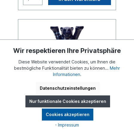
Wir respektieren Ihre Privatsphäre
Diese Website verwendet Cookies, um Ihnen die
bestmögliche Funktionalität bieten zu können...
Mehr
Informationen
.
Datenschutzeinstellungen
Berliner Blau, 22cm
Nur funktionale Cookies akzeptieren
Produktart:
22 cm
Cookies akzeptieren
‚Berlin Blau' ist eine Hommage an die reiche
- Impressum
Farbgeschichte und kulturelle Bedeutung
Berlins. Ihr lebendiges, tiefes Blau spiegelt