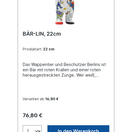
BÄR-LIN, 22cm
Produktart:
22 cm
Das Wappentier und Beschützer Berlins ist
ein Bär mit roten Krallen und einer roten
herausgestreckten Zunge. Wer weiß,
vielleicht inspirierte genau diese einst die
Rolling Stones auf der Suche nach einem
unverwechselbaren Symbol? Auf dem Bär-
lin Bär sind verschiedene Interpretationen
Varianten ab
16,80 €
des Wappentiers zu sehen, die das
vielfältige Leben in Berlin widerspiegeln,
wie zum Beispiel als Business-Bär, Super-
76,80 €
Bär, Europa-Bär oder Party-Bär. Aufgrund
der fantastischen Vielfalt der Stadt, gibt es
natürlich auch einen Drachen-Bär und einen
In den Warenkorb