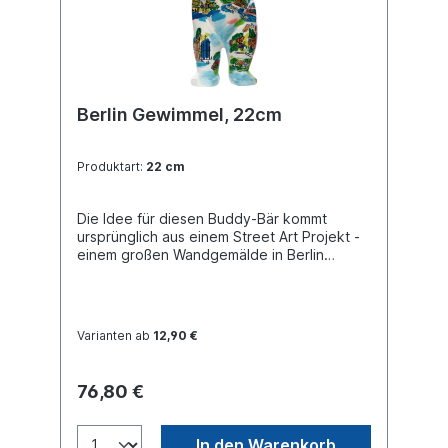
Berlin Gewimmel, 22cm
Produktart:
22 cm
Die Idee für diesen Buddy-Bär kommt
ursprünglich aus einem Street Art Projekt -
einem großen Wandgemälde in Berlin
Neukölln. Bunte Berlin-Motive laden zu
einer fantasievollen Reise durch die
Hauptstadt ein. Buddy Bear Miniatur mit
separater Glasplatte, in transportsicherer
Varianten ab
12,90 €
Einlage verpackt. Material Polyresin.
Handgefertigt.
76,80 €
In den Warenkorb