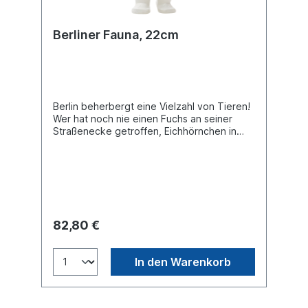
Berliner Fauna, 22cm
Berlin beherbergt eine Vielzahl von Tieren!
Wer hat noch nie einen Fuchs an seiner
Straßenecke getroffen, Eichhörnchen in
einem der vielen Parks oder Reiher an
einem Gewässer gesehen? Und sobald man
die Stadttore überschreitet, sind Rehe und
Wildschweine in großer Zahl anzutreffen.
Unser geliebter Karikaturist Valeriu Kurtu hat
beschlossen, diese Tierwelt in einer
frühlingshaften Kulisse inmitten der
82,80 €
bekanntesten Sehenswürdigkeiten der
Hauptstadt zu würdigen. Dieser Bär steht
auf einem dazu passenden, vollständig
In den Warenkorb
dekorierten Sockel. Buddy Bear Miniatur mit
separater Glasplatte, in transportsicherer
Einlage verpackt. Material Polyresin.
Handgefertigt.