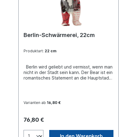
Berlin-Schwärmerei, 22cm
Produktart:
22 cm
Berlin wird geliebt und vermisst, wenn man
nicht in der Stadt sein kann. Der Bear ist ein
romantisches Statement an die Hauptstadt,
ein Liebesbrief, bedeckt mit Rosen aus
einer nostalgischen Zeit und der Ansicht
des Brandenburger Tors. Buddy Bear
Miniatur mit separater Glasplatte, in
Varianten ab
16,80 €
transportsicherer Einlage verpackt. Material
Polyresin. Handgefertigt.
76,80 €
In den Warenkorb