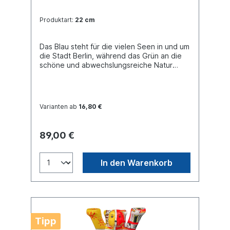
Produktart:
22 cm
Das Blau steht für die vielen Seen in und um
die Stadt Berlin, während das Grün an die
schöne und abwechslungsreiche Natur
erinnert, die Berlin umgibt. Das Design
dieses Bären ist inspiriert von den
wunderschönen Kacheln und Souvenirs, die
die Menschen so lieben. Es wurde eine
Varianten ab
16,80 €
traditionelle Technik angewandt, bei der
die verschiedenen Farben und Schatten
durch dünne Trennwände voneinander
89,00 €
separiert sind. Buddy Bear Miniatur mit
separater Glasplatte, in transportsicherer
Einlage verpackt. Material Polyresin.
In den Warenkorb
Handgefertigt.
Tipp