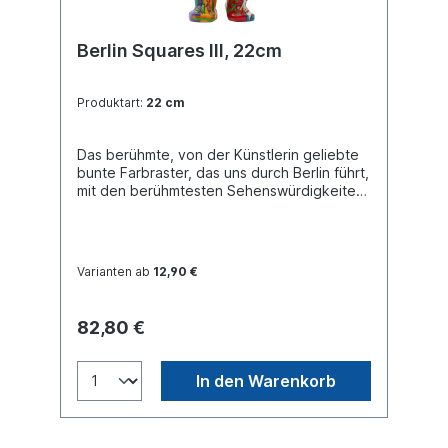
Berlin Squares III, 22cm
Produktart:
22 cm
Das berühmte, von der Künstlerin geliebte
bunte Farbraster, das uns durch Berlin führt,
mit den berühmtesten Sehenswürdigkeiten
im Fokus. Buddy Bear Miniatur mit separater
Glasplatte, in transportsicherer Einlage
verpackt. Material Polyresin. Handbemalt.
Varianten ab
12,90 €
82,80 €
In den Warenkorb