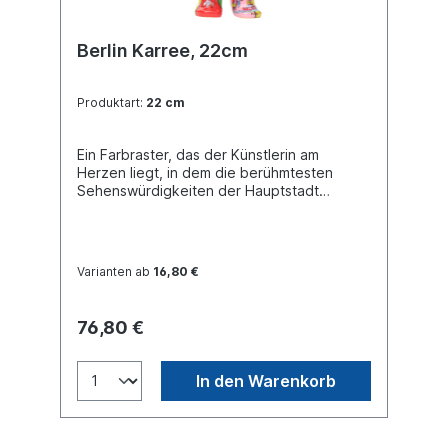
Berlin Karree, 22cm
Produktart:
22 cm
Ein Farbraster, das der Künstlerin am
Herzen liegt, in dem die berühmtesten
Sehenswürdigkeiten der Hauptstadt
harmonisch nebeneinanderstehen. Buddy
Bear Miniatur mit separater Glasplatte, in
transportsicherer Einlage verpackt. Material
Polyresin. Handgefertigt.
Varianten ab
16,80 €
76,80 €
In den Warenkorb