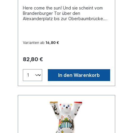
Here come the sun! Und sie scheint vom
Brandenburger Tor über den
Alexanderplatz bis zur Oberbaumbrücke.
Ganz Berlin feiert den Sommer! Buddy Bear
Miniatur mit separater Glasplatte, in
transportsicherer Einlage verpackt. Material
Polyresin. Handbemalt.
Varianten ab
16,80 €
82,80 €
In den Warenkorb