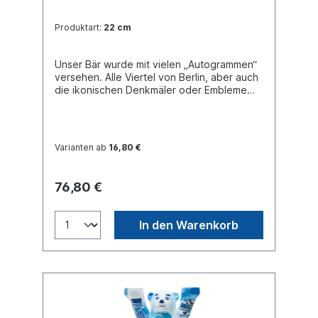
Produktart:
22 cm
Unser Bär wurde mit vielen „Autogrammen“
versehen. Alle Viertel von Berlin, aber auch
die ikonischen Denkmäler oder Embleme
der Hauptstadt sind hier wie Graffitis
skizziert. Buddy Bear Miniatur mit separater
Glasplatte, in transportsicherer Einlage
verpackt. Material Polyresin. Handgefertigt.
Varianten ab
16,80 €
76,80 €
In den Warenkorb