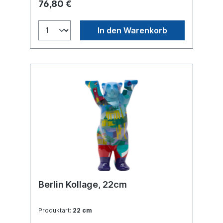
76,80 €
Energie und Ausdruckskraft. Buddy Bear
Miniatur mit separater Glasplatte, in
transportsicherer Einlage verpackt. Material
In den Warenkorb
Polyresin. Handgefertigt.
Berlin Kollage, 22cm
Produktart:
22 cm