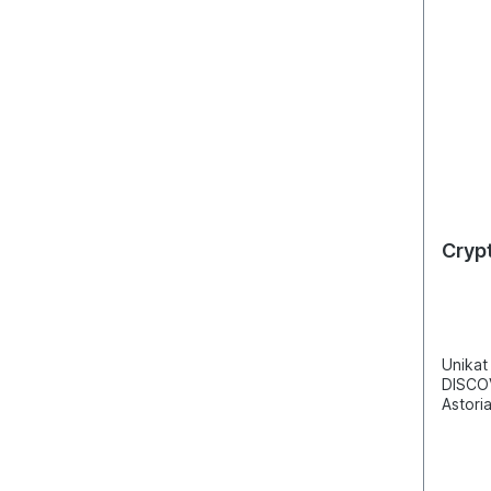
Cryp
Unikat
DISCOV
Astori
– ohne
separa
Transp
inklusi