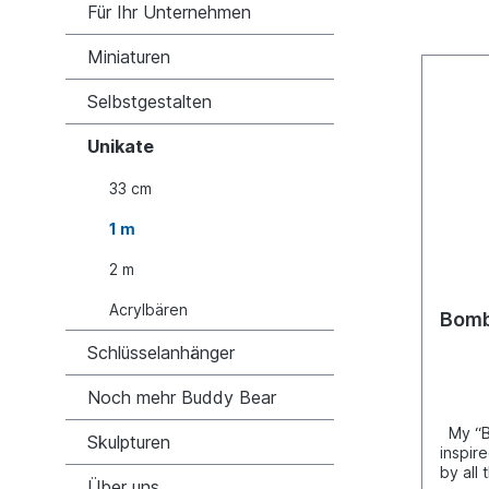
Für Ihr Unternehmen
Miniaturen
Selbstgestalten
Unikate
33 cm
1 m
2 m
Acrylbären
Bomb
Schlüsselanhänger
Noch mehr Buddy Bear
My “B
Skulpturen
inspir
by all
Über uns