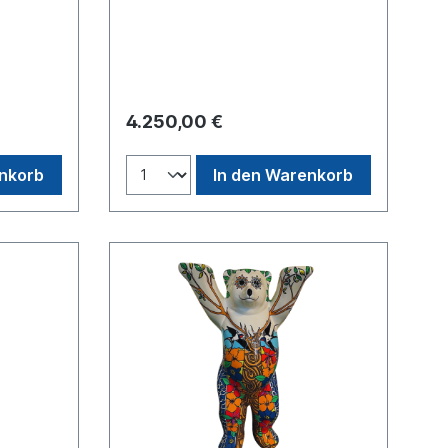
. Die
Bear von Andreas Maier ist eine
arbigen
glasfaserverstärkte Bärenskulptur,
einahe
die mit mehreren Schichten Lack
rd dieser
und Blattmetall überzogen und
ften
rundum mit Koi-Fischen bemalt
und
wurde (Acrylfarben von Schmincke).
l:
Zugrunde liegt ein goldener Bär, der
4.250,00 €
MDF-
versehentlich in einen Teich geraten
2K-
ist, und um den herum sämtliche
 1 m. Im
Formen, Farben und Größen von
enkorb
In den Warenkorb
uell
Koi-Fischen schwimmen. Der Bär
(Zoll und
hebt aus Achtsamkeit gegenüber
Käufer
den Bewohnern des Teiches seine
Arme, um niemanden zu verletzen,
und zugleich, um das Spektakel zu
betrachten. So können die Kois
ruhig um ihn herumschwimmen, und
der Bär ist somit kein bestialisches
Monster – obwohl er wohl auch
anders könnte!