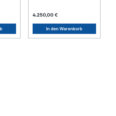
 gerne ein
.
4.250,00 €
rb
In den Warenkorb