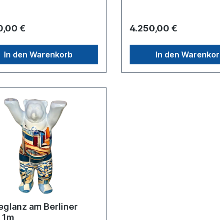
d erstellen wir Ihnen gerne ein
Ausland erstellen wir Ihnen
s Angebot je nach Zielland.
separates Angebot je nach Zielland
0,00 €
4.250,00 €
In den Warenkorb
In den Warenko
eglanz am Berliner
 1m