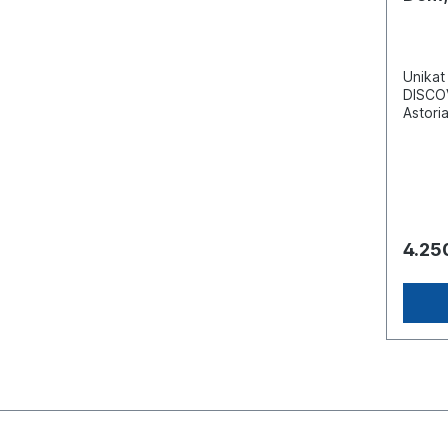
Unikat
DISCOV
Astori
– inkl
4.25