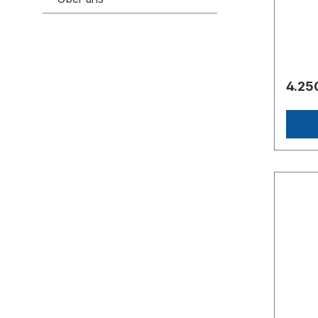
of the 
and go
betwee
they c
For me
Berlin
chaos,
4.25
wrappe
iconic 
Hochgl
(kann 
werden). Transport 
Deutsc
Liefer
Ihnen 
je nac