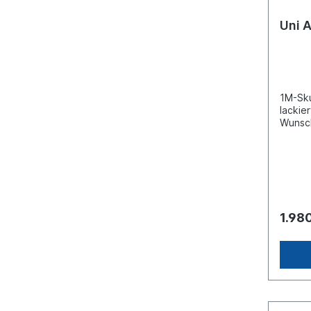
Uni A
1M-Sku
lackie
Wunsch
Transp
inklusi
Auslan
separate
1.98