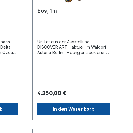
Eos, 1m
e nach
Unikat aus der Ausstellung
 Delta
DISCOVER ART - aktuell im Waldorf
en Ozean
Astoria Berlin Hochglanzlackierung
ch von
– ohne Sockel (kann auf Wunsch
ine
separat angefragt werden).
t durch
Transport innerhalb Deutschlands
resgrund
inklusive. Für Lieferungen ins
n sich
Ausland erstellen wir Ihnen gerne ein
 an ihn
separates Angebot je nach Zielland.
sen ihn
4.250,00 €
re
 Doch
n um Luft
rb
In den Warenkorb
ie
n. Es
ch von
 mit ihm
lten.