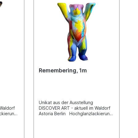
inem
grund ab
her
– H1m –
e Sockel
angefragt
lb
 Angebot
Remembering, 1m
Unikat aus der Ausstellung
Waldorf
DISCOVER ART - aktuell im Waldorf
ckierung
Astoria Berlin Hochglanzlackierung
unsch
– ohne Holzsockel.
.
hlands
ns