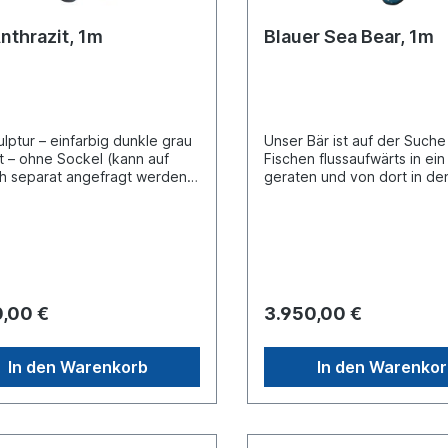
nthrazit, 1m
Blauer Sea Bear, 1m
lptur – einfarbig dunkle grau
Unser Bär ist auf der Such
rt – ohne Sockel (kann auf
Fischen flussaufwärts in ein
 separat angefragt werden).
geraten und von dort in d
ort innerhalb Deutschlands
gestürzt. Dabei hatte er si
ve. Für Lieferungen ins
den Tiefen des Ozeans ke
d erstellen wir Ihnen gerne ein
Vorstellung gemacht und is
s Angebot je nach Zielland.
sein Gewicht bald am Mee
angekommen. Schnell habe
einige der Meeresbewohner
geschmiegt, andere umkrei
0,00 €
3.950,00 €
skeptisch und wieder ande
suchen an ihm festen Halt.
unser Bär ringt in den Tiefe
In den Warenkorb
In den Warenko
und sollte bald wieder an d
Meeresoberfläche gelange
bleibt ihm nicht viel Zeit, si
allen zu verabschieden, die
Freundschaft schließen wol