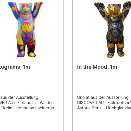
Deshalb stößt er sich mit e
kräftigen Tritt vom Meeres
und gelangt hoffentlich sic
zurück an die Luft! Unikat 
Hochglanzlackierung – ohn
(kann auf Wunsch separat 
werden). Transport innerha
Deutschlands inklusive. Für
Lieferungen ins Ausland erstellen wir
Ihnen gerne ein separates
je nach Zielland.
tograms, 1m
In the Mood, 1m
 aus der Ausstellung
Unikat aus der Ausstellung
ER ART - aktuell im Waldorf
DISCOVER ART - aktuell im 
a Berlin Hochglanzlackierung
Astoria Berlin Hochglanzla
 Sockel (kann auf Wunsch
– ohne Sockel (kann auf W
t angefragt werden).
separat angefragt werden)
ort innerhalb Deutschlands
Transport innerhalb Deutsc
ve. Für Lieferungen ins
inklusive. Für Lieferungen i