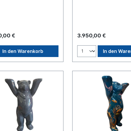
city. I wanted to mix black
die im Licht lebendig wirken
ld to show the contrast
intensiven Kontraste und f
n street and luxury, and how
Rhythmen erzeugen eine b
an exist together in harmony.
magische Bewegung. So wi
, this Buddy Bear reflects
Buddy Bär zu einer traumha
’s unique blend of strength,
Silhouette zwischen Natur 
 art, and warmth — all
modernem Märchen. Materia
0,00 €
3.950,00 €
d up in such a friendly and
Glasfaser. Inkl. lackiertem 
figure. Unikat – H1m –
Holzsockel. Der Bär ist mit 
anzlackierung – ohne Sockel
Klarlack versiegelt.Höhe ca.
In den Warenkorb
In den War
auf Wunsch separat angefragt
Falle eines Kaufs sind event
innerhalb
anfallende Einfuhrabgaben 
hlands inklusive. Für
Einfuhrumsatzsteuer) vom 
ungen ins Ausland erstellen wir
vor Ort zu entrichten.
gerne ein separates Angebot
h Zielland.