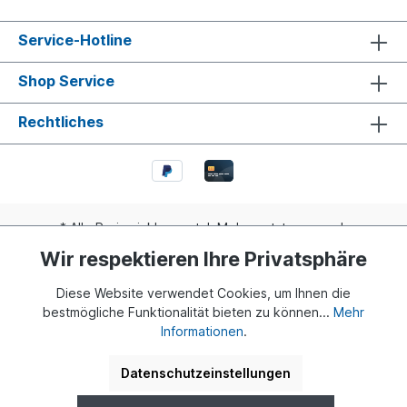
Service-Hotline
Shop Service
Rechtliches
* Alle Preise inkl. gesetzl. Mehrwertsteuer zzgl.
Versandkosten
und ggf. Nachnahmegebühren, wenn nicht
Wir respektieren Ihre Privatsphäre
anders angegeben.
Diese Website verwendet Cookies, um Ihnen die
Realisiert mit Shopware
bestmögliche Funktionalität bieten zu können...
Mehr
Informationen
.
© 2024 Buddy Bär Berlin GmbH | Eine Initiative von Dr. Klaus
Herlitz und Eva Herlitz
Datenschutzeinstellungen