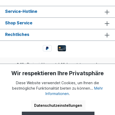
Service-Hotline
Shop Service
Rechtliches
* Alle Preise inkl. gesetzl. Mehrwertsteuer zzgl.
Versandkosten
und ggf. Nachnahmegebühren, wenn nicht
Wir respektieren Ihre Privatsphäre
anders angegeben.
Diese Website verwendet Cookies, um Ihnen die
Realisiert mit Shopware
bestmögliche Funktionalität bieten zu können...
Mehr
Informationen
.
© 2024 Buddy Bär Berlin GmbH | Eine Initiative von Dr. Klaus
Herlitz und Eva Herlitz
Datenschutzeinstellungen