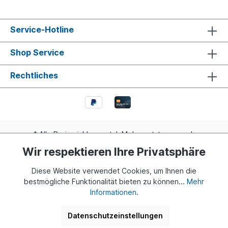
Service-Hotline
Shop Service
Rechtliches
* Alle Preise inkl. gesetzl. Mehrwertsteuer zzgl.
Versandkosten
und ggf. Nachnahmegebühren, wenn nicht
Wir respektieren Ihre Privatsphäre
anders angegeben.
Diese Website verwendet Cookies, um Ihnen die
Realisiert mit Shopware
bestmögliche Funktionalität bieten zu können...
Mehr
Informationen
.
© 2024 Buddy Bär Berlin GmbH | Eine Initiative von Dr. Klaus
Herlitz und Eva Herlitz
Datenschutzeinstellungen