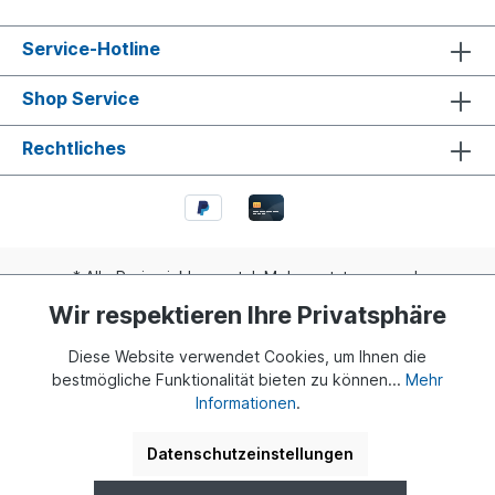
Service-Hotline
Shop Service
Rechtliches
* Alle Preise inkl. gesetzl. Mehrwertsteuer zzgl.
Versandkosten
und ggf. Nachnahmegebühren, wenn nicht
Wir respektieren Ihre Privatsphäre
anders angegeben.
Diese Website verwendet Cookies, um Ihnen die
Realisiert mit Shopware
bestmögliche Funktionalität bieten zu können...
Mehr
Informationen
.
© 2024 Buddy Bär Berlin GmbH | Eine Initiative von Dr. Klaus
Herlitz und Eva Herlitz
Datenschutzeinstellungen