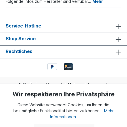
Folgende Infos zum Hersteller sind verfübar...
Mehr
Service-Hotline
Shop Service
Rechtliches
* Alle Preise inkl. gesetzl. Mehrwertsteuer zzgl.
Versandkosten
und ggf. Nachnahmegebühren, wenn nicht
Wir respektieren Ihre Privatsphäre
anders angegeben.
Diese Website verwendet Cookies, um Ihnen die
Realisiert mit Shopware
bestmögliche Funktionalität bieten zu können...
Mehr
Informationen
.
© 2024 Buddy Bär Berlin GmbH | Eine Initiative von Dr. Klaus
Herlitz und Eva Herlitz