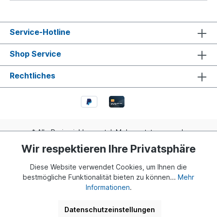
Service-Hotline
Shop Service
Rechtliches
* Alle Preise inkl. gesetzl. Mehrwertsteuer zzgl.
Versandkosten
und ggf. Nachnahmegebühren, wenn nicht
Wir respektieren Ihre Privatsphäre
anders angegeben.
Diese Website verwendet Cookies, um Ihnen die
Realisiert mit Shopware
bestmögliche Funktionalität bieten zu können...
Mehr
Informationen
.
© 2024 Buddy Bär Berlin GmbH | Eine Initiative von Dr. Klaus
Herlitz und Eva Herlitz
Datenschutzeinstellungen