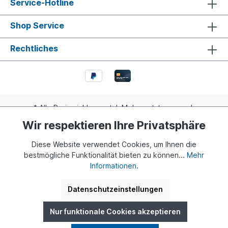
Service-Hotline
Shop Service
Rechtliches
* Alle Preise inkl. gesetzl. Mehrwertsteuer zzgl.
Versandkosten
und ggf. Nachnahmegebühren, wenn nicht
Wir respektieren Ihre Privatsphäre
anders angegeben.
Diese Website verwendet Cookies, um Ihnen die
Realisiert mit Shopware
bestmögliche Funktionalität bieten zu können...
Mehr
Informationen
.
© 2024 Buddy Bär Berlin GmbH | Eine Initiative von Dr. Klaus
Herlitz und Eva Herlitz
Datenschutzeinstellungen
Nur funktionale Cookies akzeptieren