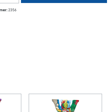
mer:
2356