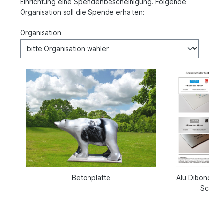
Einrichtung eine Spendenbescheinigung. Folgende
Organisation soll die Spende erhalten:
Organisation
Betonplatte
Alu Dibond u
Schil