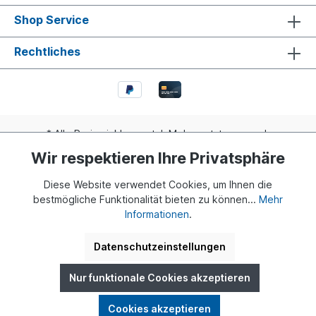
Shop Service
Rechtliches
* Alle Preise inkl. gesetzl. Mehrwertsteuer zzgl.
Versandkosten
und ggf. Nachnahmegebühren, wenn nicht
Wir respektieren Ihre Privatsphäre
anders angegeben.
Diese Website verwendet Cookies, um Ihnen die
Realisiert mit Shopware
bestmögliche Funktionalität bieten zu können...
Mehr
Informationen
.
© 2024 Buddy Bär Berlin GmbH | Eine Initiative von Dr. Klaus
Herlitz und Eva Herlitz
Datenschutzeinstellungen
Nur funktionale Cookies akzeptieren
Cookies akzeptieren