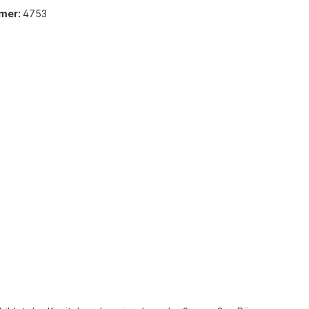
mer:
4753