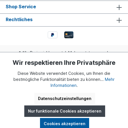
Shop Service
Rechtliches
* Alle Preise inkl. gesetzl. Mehrwertsteuer zzgl.
Versandkosten
und ggf. Nachnahmegebühren, wenn nicht
Wir respektieren Ihre Privatsphäre
anders angegeben.
Diese Website verwendet Cookies, um Ihnen die
Realisiert mit Shopware
bestmögliche Funktionalität bieten zu können...
Mehr
Informationen
.
© 2024 Buddy Bär Berlin GmbH | Eine Initiative von Dr. Klaus
Herlitz und Eva Herlitz
Datenschutzeinstellungen
Nur funktionale Cookies akzeptieren
Cookies akzeptieren