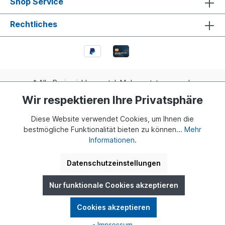
Shop Service
Rechtliches
* Alle Preise inkl. gesetzl. Mehrwertsteuer zzgl.
Versandkosten
und ggf. Nachnahmegebühren, wenn nicht
Wir respektieren Ihre Privatsphäre
anders angegeben.
Diese Website verwendet Cookies, um Ihnen die
Realisiert mit Shopware
bestmögliche Funktionalität bieten zu können...
Mehr
Informationen
.
© 2024 Buddy Bär Berlin GmbH | Eine Initiative von Dr. Klaus
Herlitz und Eva Herlitz
Datenschutzeinstellungen
Nur funktionale Cookies akzeptieren
Cookies akzeptieren
- Impressum