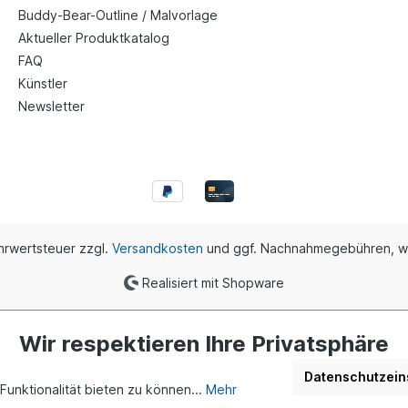
Buddy-Bear-Outline / Malvorlage
Aktueller Produktkatalog
FAQ
Künstler
Newsletter
ehrwertsteuer zzgl.
Versandkosten
und ggf. Nachnahmegebühren, w
Realisiert mit Shopware
Buddy Bär Berlin GmbH | Eine Initiative von Dr. Klaus Herlitz und Eva
Wir respektieren Ihre Privatsphäre
Datenschutzein
unktionalität bieten zu können...
Mehr