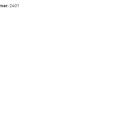
mer:
2401