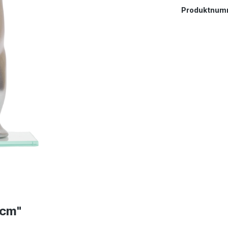
Produktnum
2cm"